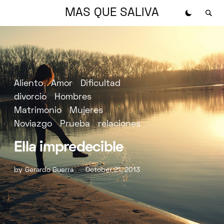
MAS QUE SALIVA
Aliento
Amor
Dificultad
divorcio
Hombres
Matrimonio
Mujeres
Noviazgo
Prueba
relaciones
Ella impredecible
by
Gerardo Guerra
October 21, 2013