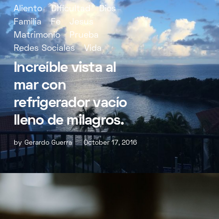
Aliento
Dificultad
Dios
Familia
Fe
Jesus
Matrimonio
Prueba
Redes Sociales
Vida
Increíble vista al
mar con
refrigerador vacío
lleno de milagros.
by
Gerardo Guerra
October 17, 2016