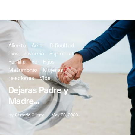
Aliento
Amor
Dificultad
Dios
divorcio
Espiritual
Familia
Fe
Hijos
Matrimonio
Mujeres
relaciones
Vida
Dejaras Padre y
Madre…
by
Gerardo Guerra
May 28, 2020