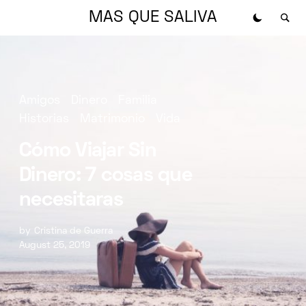
MAS QUE SALIVA
Amigos
Dinero
Familia
Historias
Matrimonio
Vida
Cómo Viajar Sin
Dinero: 7 cosas que
necesitaras
by
Cristina de Guerra
August 25, 2019