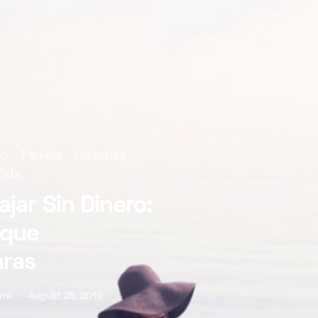
ro
Familia
Historias
Vida
jar Sin Dinero:
 que
aras
rra
August 25, 2019