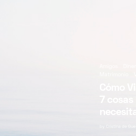
Amigos
Dine
Matrimonio
Cómo Via
7 cosas
necesit
by
Cristina de Gue