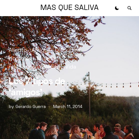
MAS QUE SALIVA
Aliento
Amigos
Dificultad
Hombres
Mujeres
relaciones
soledad
Vida
Los 7 tipos de
‘amigos’
by
Gerardo Guerra
March 11, 2014