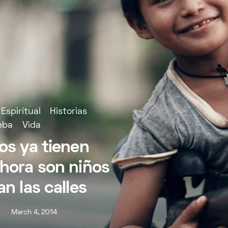
Espiritual
Historias
eba
Vida
os ya tienen
ahora son niños
an las calles
March 4, 2014