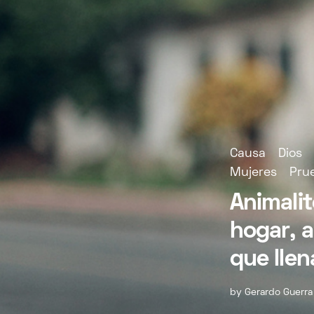
Causa
Dios
Mujeres
Pru
Animalit
hogar, 
que llen
by
Gerardo Guerra