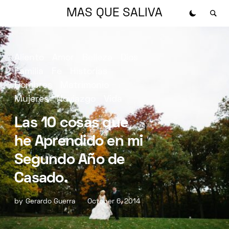
MAS QUE SALIVA
Aliento
Amor
Belleza
Dios
Familia
Fe
Historias
Hombres
Matrimonio
Mujeres
Noviazgo
Vida
Las 10 cosas que
he Aprendido en mi
Segundo Año de
Casado.
by
Gerardo Guerra
October 6, 2014