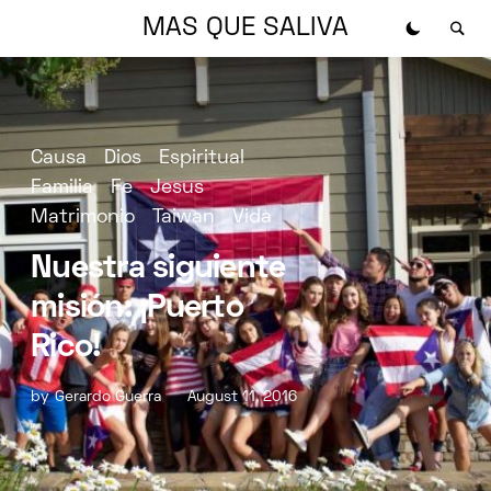
MAS QUE SALIVA
Causa
Dios
Espiritual
Familia
Fe
Jesus
Matrimonio
Taiwan
Vida
Nuestra siguiente
misión: ¡Puerto
Rico!
by
Gerardo Guerra
August 11, 2016