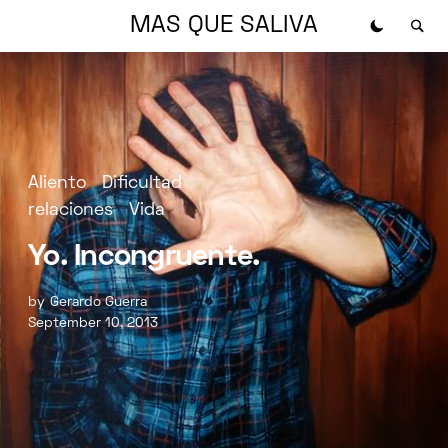
MAS QUE SALIVA
Aliento
Dificultad
relaciones
Vida
Yo. Incongruente.
by
Gerardo Guerra
September 10, 2013