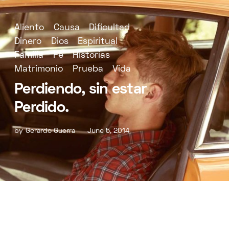
Aliento
Causa
Dificultad
Dinero
Dios
Espiritual
Familia
Fe
Historias
Matrimonio
Prueba
Vida
Perdiendo, sin estar
Perdido.
by
Gerardo Guerra
June 5, 2014