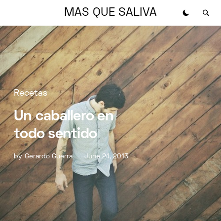
MAS QUE SALIVA
Recetas
Un caballero en
todo sentido
by
Gerardo Guerra
June 24, 2013