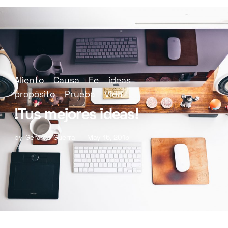
Aliento
Causa
Fe
ideas
propósito
Prueba
Vida
!Tus mejores ideas!
by
Gerardo Guerra
May 16, 2015