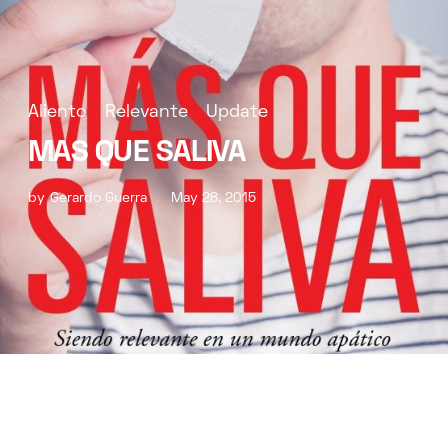
Aliento
Relevante
Update
MAS QUE SALIVA
by
Gerardo Guerra
May 28, 2015