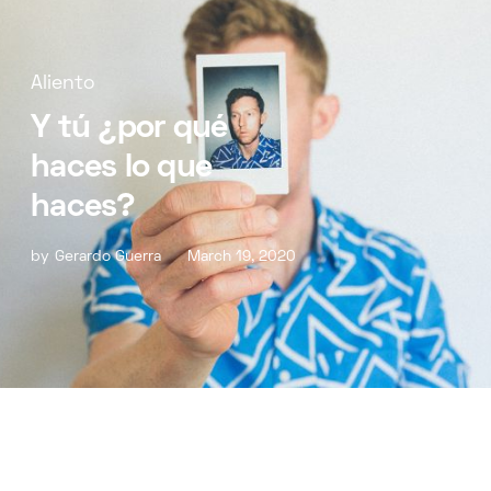
Aliento
Y tú ¿por qué
haces lo que
haces?
by
Gerardo Guerra
March 19, 2020